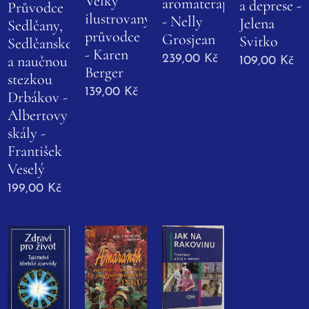
Velký
aromaterapie
a deprese -
Průvodce
ilustrovaný
- Nelly
Jelena
Sedlčany,
průvodce
Grosjean
Svitko
Sedlčanskem
- Karen
239,00
Kč
a naučnou
109,00
Kč
Berger
stezkou
139,00
Kč
Drbákov -
Albertovy
skály -
František
Veselý
199,00
Kč