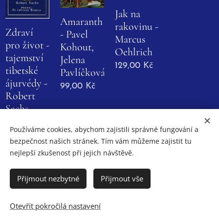
Jak na
Amaranth
rakovinu -
Zdraví
- Pavel
Marcus
pro život -
Kohout,
Oehlrich
tajemství
Jelena
129,00
Kč
tibetské
Pavlíčková
ájurvédy -
99,00
Kč
Robert
Sachs
55,00
Kč
Používáme cookies, abychom zajistili správné fungování a
bezpečnost našich stránek. Tím vám můžeme zajistit tu
nejlepší zkušenost při jejich návštěvě.
Cookies
Přijmout nezbytné
Přijmout vše
Jazyky
Otevřít pokročilá nastavení
Čeština
English