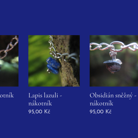
kotník
Lapis lazuli -
Obsidián sněžný -
nákotník
nákotník
95,00
Kč
95,00
Kč