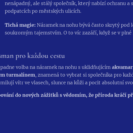
nenápadný, ale stálý společník, který nabízí ochranu a 
podpatcích po městských ulicích.
Tichá magie:
Náramek na nohu bývá často skrytý pod le
soukromým tajemstvím. O to víc zazáří, když se v plné k
sman pro každou cestu
 padne volba na náramek na nohu s uklidňujícím
akvama
ým turmalínem
, znamená to vybrat si společníka pro kaž
 milují vítr ve vlasech, slunce na kůži a pocit absolutní sv
ování do nových zážitků s vědomím, že příroda kráčí p