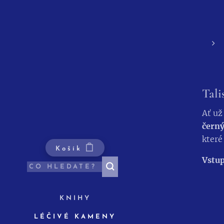
Tali
Ať už
čern
které
Košík
Vstup
KNIHY
LÉČIVÉ KAMENY