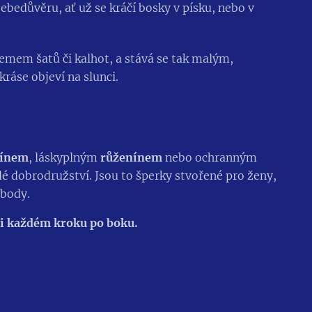
sebedůvěru, ať už se kráčí bosky v písku, nebo v
mem šatů či kalhot, a stává se tak malým,
ráse objeví na slunci.
rínem
, láskyplným
růženínem
nebo ochranným
dé dobrodružství. Jsou to šperky stvořené pro ženy,
obody.
ři každém kroku po boku.