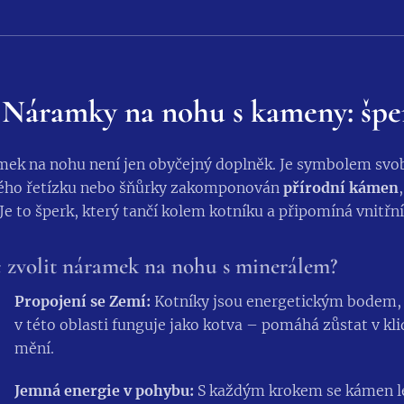
Náramky na nohu s kameny: špe
ek na nohu není jen obyčejný doplněk. Je symbolem svobod
ého řetízku nebo šňůrky zakomponován
přírodní kámen
 Je to šperk, který tančí kolem kotníku a připomíná vnitřní
 zvolit náramek na nohu s minerálem?
Propojení se Zemí:
Kotníky jsou energetickým bodem, 
v této oblasti funguje jako kotva – pomáhá zůstat v kli
mění.
Jemná energie v pohybu:
S každým krokem se kámen leh