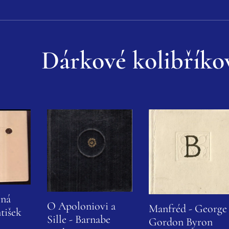
Dárkové kolibříko
íná
O Apoloniovi a
Manfréd - George
ntišek
Sille - Barnabe
Gordon Byron