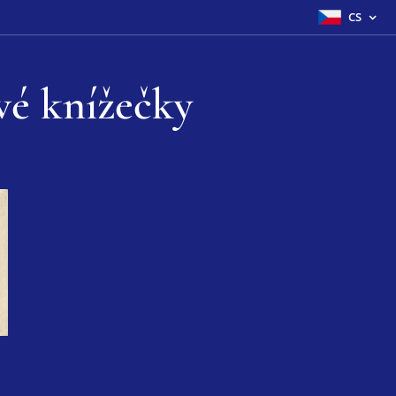
CS
vé knížečky