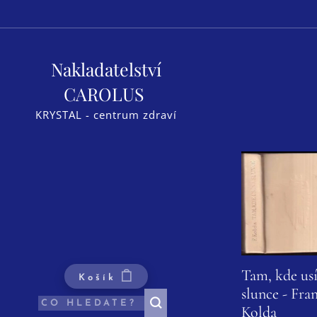
Nakladatelství
CAROLUS
KRYSTAL - centrum zdraví
Tam, kde us
Košík
slunce - Fra
Kolda