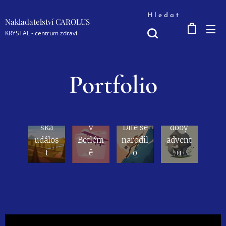
Hledat
Nakladatelství CAROLUS
KRYSTAL - centrum zdraví
Portfolio
Hledán
í
nocleh
Vyjíme
Betlém
u
čnost
ská
v
Dítě se
doby
událos
Betlém
narodil
advent
t
ě
o
u