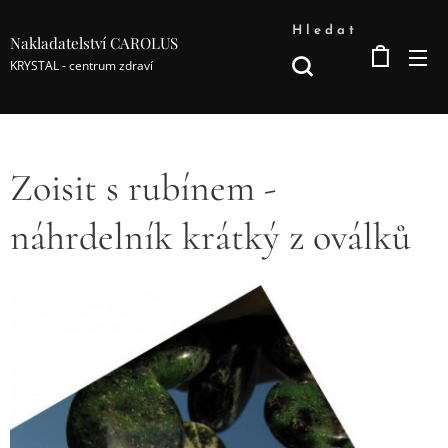
Hledat
Nakladatelství CAROLUS
KRYSTAL - centrum zdraví
Zoisit s rubínem -
náhrdelník krátký z oválků