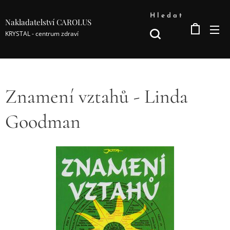
Hledat
Nakladatelství CAROLUS
KRYSTAL - centrum zdraví
Znamení vztahů - Linda
Goodman