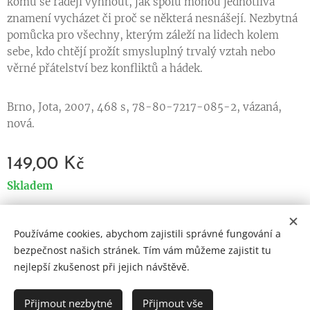
komu se raději vyhnout, jak spolu mohou jednotlivá
znamení vycházet či proč se některá nesnášejí. Nezbytná
pomůcka pro všechny, kterým záleží na lidech kolem
sebe, kdo chtějí prožít smysluplný trvalý vztah nebo
věrné přátelství bez konfliktů a hádek.
Brno, Jota, 2007, 468 s, 78-80-7217-085-2, vázaná,
nová.
149,00
Kč
Skladem
Používáme cookies, abychom zajistili správné fungování a
Cookies
bezpečnost našich stránek. Tím vám můžeme zajistit tu
nejlepší zkušenost při jejich návštěvě.
Jazyky
Čeština
English
Přijmout nezbytné
Přijmout vše