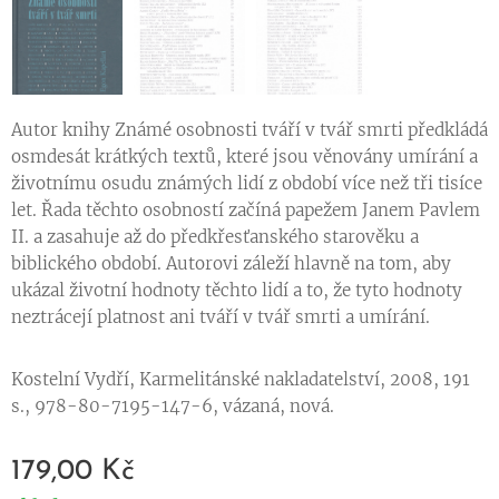
Autor knihy Známé osobnosti tváří v tvář smrti předkládá
osmdesát krátkých textů, které jsou věnovány umírání a
životnímu osudu známých lidí z období více než tři tisíce
let. Řada těchto osobností začíná papežem Janem Pavlem
II. a zasahuje až do předkřesťanského starověku a
biblického období. Autorovi záleží hlavně na tom, aby
ukázal životní hodnoty těchto lidí a to, že tyto hodnoty
neztrácejí platnost ani tváří v tvář smrti a umírání.
Kostelní Vydří, Karmelitánské nakladatelství, 2008, 191
s., 978-80-7195-147-6, vázaná, nová.
179,00
Kč