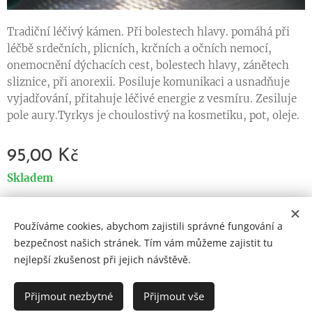
Tradiční léčivý kámen. Při bolestech hlavy. pomáhá při
léčbě srdečních, plicních, krčních a očních nemocí,
onemocnění dýchacích cest, bolestech hlavy, zánětech
sliznice, při anorexii. Posiluje komunikaci a usnadňuje
vyjadřování, přitahuje léčivé energie z vesmíru. Zesiluje
pole aury.Tyrkys je choulostivý na kosmetiku, pot, oleje.
95,00
Kč
Skladem
Používáme cookies, abychom zajistili správné fungování a
Cookies
bezpečnost našich stránek. Tím vám můžeme zajistit tu
nejlepší zkušenost při jejich návštěvě.
Jazyky
Čeština
English
Přijmout nezbytné
Přijmout vše