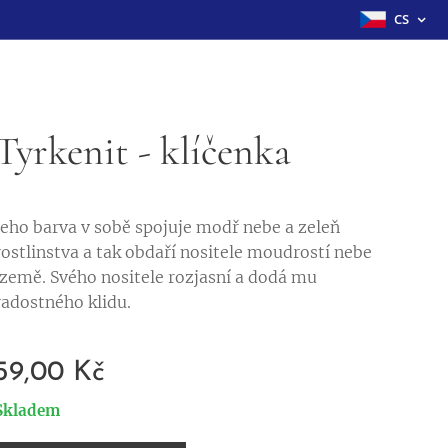
CS
Tyrkenit - klíčenka
Jeho barva v sobě spojuje modř nebe a zeleň
rostlinstva a tak obdaří nositele moudrostí nebe
izemě. Svého nositele rozjasní a dodá mu
radostného klidu.
59,00
Kč
Skladem