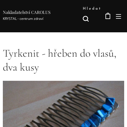
Hledat
Nakladatelství CAROLUS
KRYSTAL - centrum zdraví
Tyrkenit - hřeben do vlasů,
dva kusy