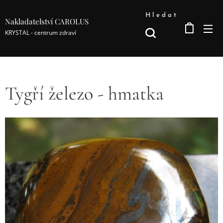
Hledat
Nakladatelství CAROLUS
KRYSTAL - centrum zdraví
Tygří železo - hmatka