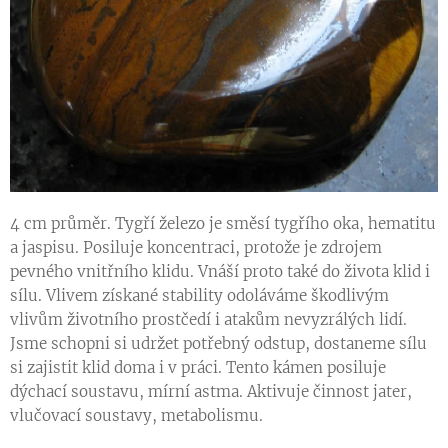
4 cm průměr. Tygří železo je směsí tygřího oka, hematitu
a jaspisu. Posiluje koncentraci, protože je zdrojem
pevného vnitřního klidu. Vnáší proto také do života klid i
sílu. Vlivem získané stability odoláváme škodlivým
vlivům životního prostčedí i atakům nevyzrálých lidí.
Jsme schopni si udržet potřebný odstup, dostaneme sílu
si zajistit klid doma i v práci. Tento kámen posiluje
dýchací soustavu, mírní astma. Aktivuje činnost jater,
vlučovací soustavy, metabolismu.