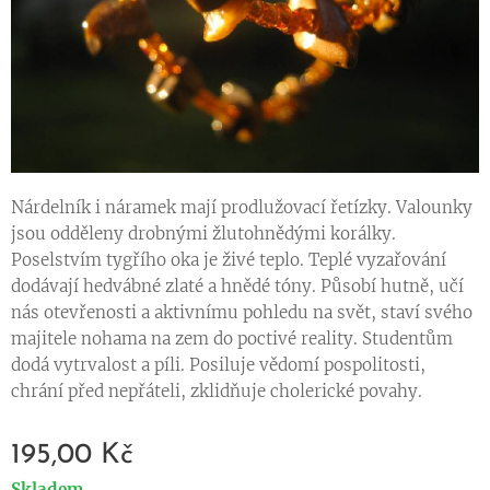
Nárdelník i náramek mají prodlužovací řetízky. Valounky
jsou odděleny drobnými žlutohnědými korálky.
Poselstvím tygřího oka je živé teplo. Teplé vyzařování
dodávají hedvábné zlaté a hnědé tóny. Působí hutně, učí
nás otevřenosti a aktivnímu pohledu na svět, staví svého
majitele nohama na zem do poctivé reality. Studentům
dodá vytrvalost a píli. Posiluje vědomí pospolitosti,
chrání před nepřáteli, zklidňuje cholerické povahy.
195,00
Kč
Skladem