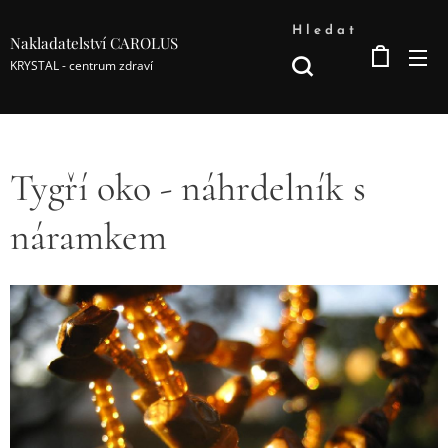
Hledat
Nakladatelství CAROLUS
KRYSTAL - centrum zdraví
Tygří oko - náhrdelník s
náramkem