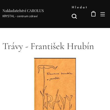
Hledat
Nakladatelství CAROLUS
KRYSTAL - centrum zdraví
Trávy - František Hrubín