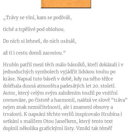
„Trávy se vlní, kam se podíváš,
tiché a trpělivé pod oblohou.
Do nich si lehneš, do nich usínáš,
až ti i cestu domů zarostou.“
Hrubín patřil mezi těch málo básníků, kteří dokázali i v
jednoduchých symbolech vyjádřit lidskou touhu po
kráse. Napsal tuto báseň v době, kdy na něho těžce
doléhala dusná atmosféra padesátých let 20. století.
Autor, který celým svým založením toužil po vnitřní
rovnováze, po čistotě a harmonii, nalézá ve slově "tráva"
nejen znak nezničitelnosti, ale i znamení obnovy a
trvalosti. K napsání těchto veršů inspirovalo Hrubína i
setkání s malířem Otou Janečkem, který tento text
doplnil několika grafickými listy. Vznikl tak téměř