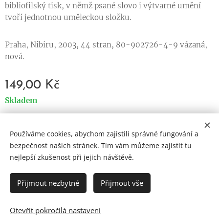
bibliofilský tisk, v němž psané slovo i výtvarné umění
tvoří jednotnou uměleckou složku.
Praha, Nibiru, 2003, 44 stran, 80-902726-4-9 vázaná,
nová.
149,00
Kč
Skladem
Používáme cookies, abychom zajistili správné fungování a
Cookies
bezpečnost našich stránek. Tím vám můžeme zajistit tu
nejlepší zkušenost při jejich návštěvě.
Jazyky
Čeština
English
Přijmout nezbytné
Přijmout vše
Otevřít pokročilá nastavení
DO KOŠÍKU