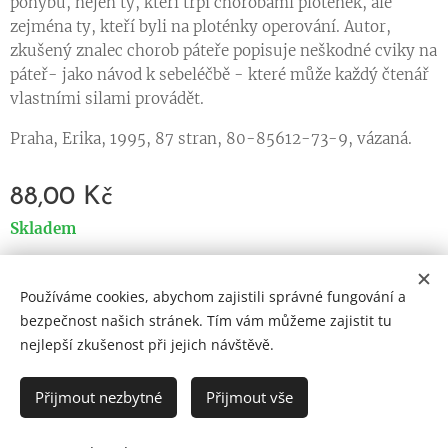
pohybu, nejen ty, kteří trpí chorobami plotének, ale
zejména ty, kteří byli na ploténky operování. Autor,
zkušený znalec chorob páteře popisuje neškodné cviky na
páteř- jako návod k sebeléčbě - které může každý čtenář
vlastními silami provádět.
Praha, Erika, 1995, 87 stran, 80-85612-73-9, vázaná.
88,00
Kč
Skladem
Používáme cookies, abychom zajistili správné fungování a
Cookies
bezpečnost našich stránek. Tím vám můžeme zajistit tu
nejlepší zkušenost při jejich návštěvě.
Jazyky
Čeština
English
Přijmout nezbytné
Přijmout vše