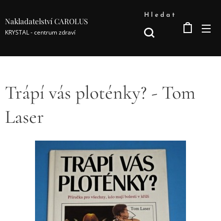
Hledat
Nakladatelství CAROLUS
KRYSTAL - centrum zdraví
Trápí vás ploténky? - Tom
Laser