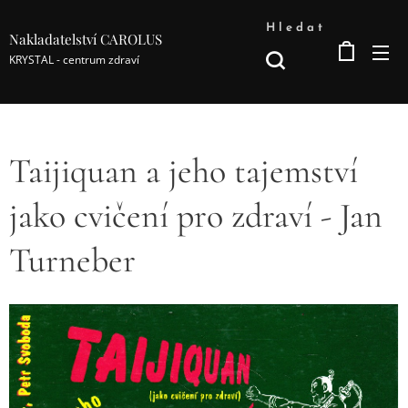
Hledat
Nakladatelství CAROLUS
KRYSTAL - centrum zdraví
Taijiquan a jeho tajemství
jako cvičení pro zdraví - Jan
Turneber