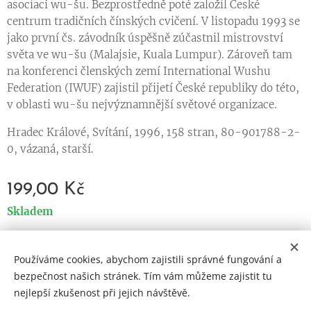
asociací wu-šu. Bezprostředně poté založil České
centrum tradičních čínských cvičení. V listopadu 1993 se
jako první čs. závodník úspěšně zúčastnil mistrovství
světa ve wu-šu (Malajsie, Kuala Lumpur). Zároveň tam
na konferenci členských zemí International Wushu
Federation (IWUF) zajistil přijetí České republiky do této,
v oblasti wu-šu nejvýznamnější světové organizace.
Hradec Králové, Svítání, 1996, 158 stran, 80-901788-2-
0, vázaná, starší.
199,00
Kč
Skladem
Používáme cookies, abychom zajistili správné fungování a
Cookies
bezpečnost našich stránek. Tím vám můžeme zajistit tu
nejlepší zkušenost při jejich návštěvě.
Jazyky