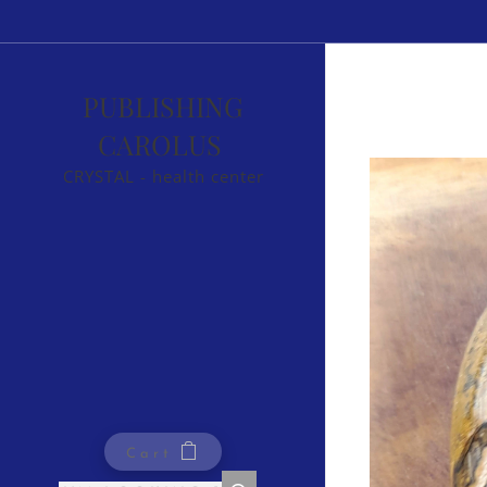
PUBLISHING
CAROLUS
CRYSTAL - health center
Cart