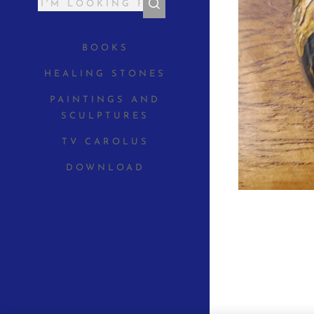
BOOKS
HEALING STONES
PAINTINGS AND
SCULPTURES
TV CAROLUS
DOWNLOAD