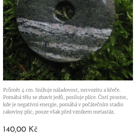
Průměr 4 cm. Snižuje náladovost, nervozitu a křeče.
Pomáhá tělu se zbavit jedů, posiluje plíce. Čistí prostor,
kde je negativní energie, pomáhá v počátečním stadiu
rakoviny plic, pouze však před vznikem metastáz.
140,00
Kč