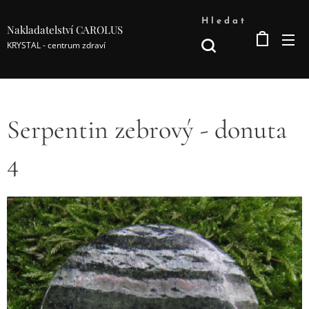
Hledat
Nakladatelství CAROLUS
KRYSTAL - centrum zdraví
Serpentin zebrový - donuta
4