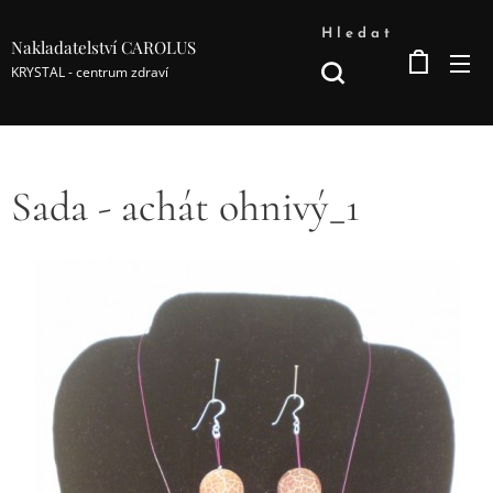
Hledat
Nakladatelství CAROLUS
KRYSTAL - centrum zdraví
Sada - achát ohnivý_1