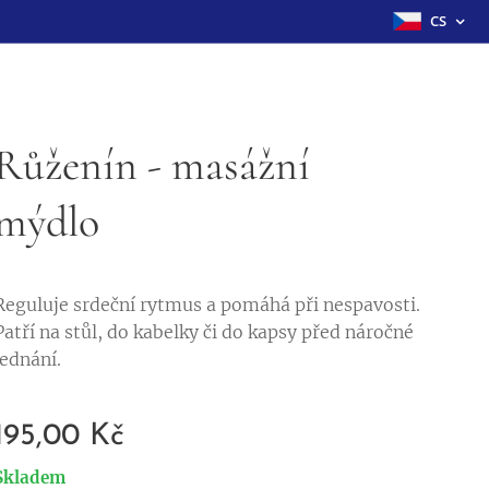
CS
Růženín - masážní
mýdlo
Reguluje srdeční rytmus a pomáhá při nespavosti.
Patří na stůl, do kabelky či do kapsy před náročné
jednání.
195,00
Kč
Skladem