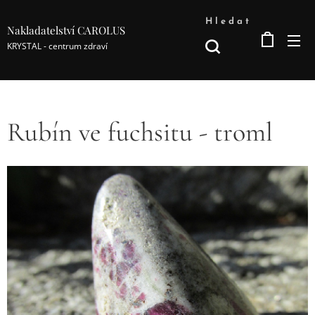
Hledat
Nakladatelství CAROLUS
KRYSTAL - centrum zdraví
Rubín ve fuchsitu - troml