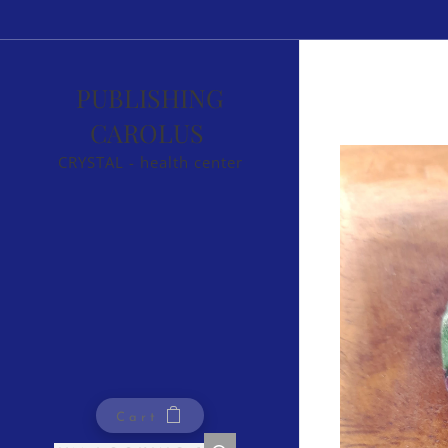
PUBLISHING
CAROLUS
CRYSTAL - health center
Cart