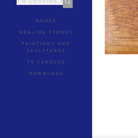
BOOKS
HEALING STONES
PAINTINGS AND
SCULPTURES
TV CAROLUS
DOWNLOAD