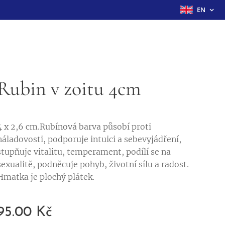
EN
Rubin v zoitu 4cm
4 x 2,6 cm.Rubínová barva působí proti
náladovosti, podporuje intuici a sebevyjádření,
stupňuje vitalitu, temperament, podílí se na
sexualitě, podněcuje pohyb, životní sílu a radost.
Hmatka je plochý plátek.
95.00
Kč