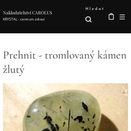
Hledat
Nakladatelství CAROLUS
KRYSTAL - centrum zdraví
Prehnit - tromlovaný kámen
žlutý