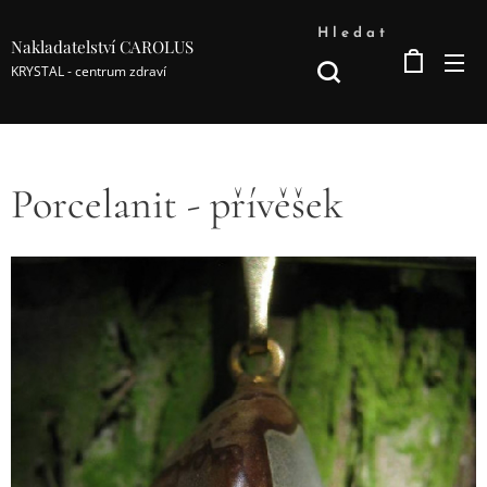
Hledat
Nakladatelství CAROLUS
KRYSTAL - centrum zdraví
Porcelanit - přívěšek