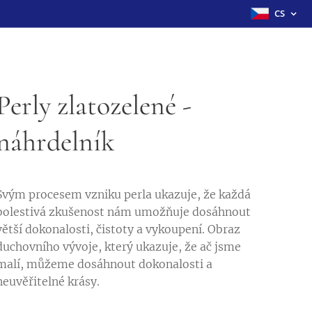
CS
Perly zlatozelené -
náhrdelník
Svým procesem vzniku perla ukazuje, že každá
bolestivá zkušenost nám umožňuje dosáhnout
větší dokonalosti, čistoty a vykoupení. Obraz
duchovního vývoje, který ukazuje, že ač jsme
malí, můžeme dosáhnout dokonalosti a
neuvěřitelné krásy.