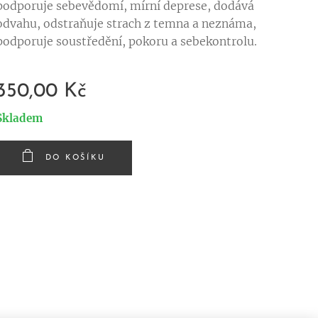
podporuje sebevědomí, mírní deprese, dodává
odvahu, odstraňuje strach z temna a neznáma,
podporuje soustředění, pokoru a sebekontrolu.
350,00
Kč
Skladem
DO KOŠÍKU