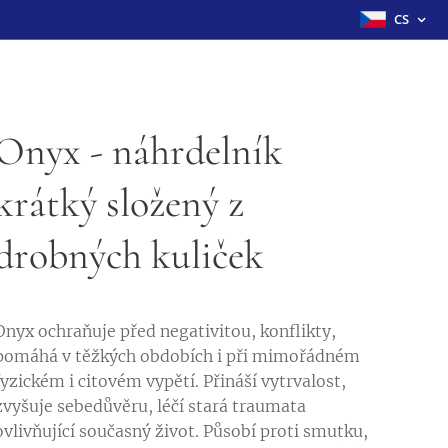
CS
Onyx - náhrdelník
krátký složený z
drobných kuliček
Onyx ochraňuje před negativitou, konflikty,
pomáhá v těžkých obdobích i při mimořádném
fyzickém i citovém vypětí. Přináší vytrvalost,
zvyšuje sebedůvěru, léčí stará traumata
ovlivňující současný život. Působí proti smutku,