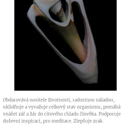
Obdarovává nositele životností, radostnou náladou,
uklidňuje a vyvažuje celkový stav organismu, pomáhá
vnášet zář a žár do citového chladu člověka. Podporuje
duševní inspiraci, pro meditace. Zlepšuje zrak.