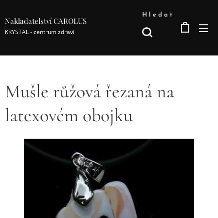
Hledat
Nakladatelství CAROLUS
KRYSTAL - centrum zdraví
Mušle růžová řezaná na
latexovém obojku