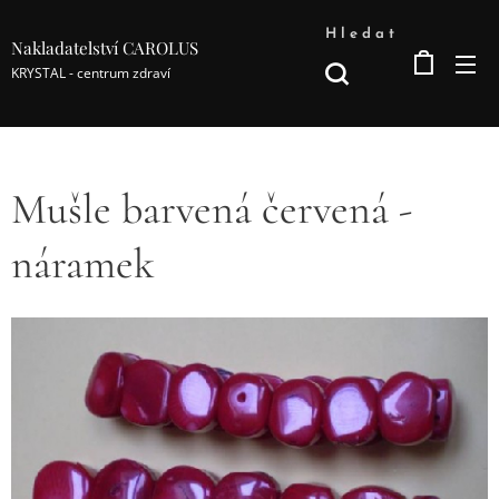
Hledat
Nakladatelství CAROLUS
KRYSTAL - centrum zdraví
Mušle barvená červená -
náramek