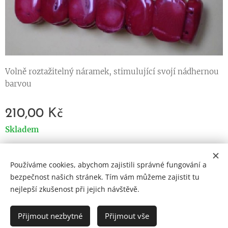
Volně roztažitelný náramek, stimulující svojí nádhernou
barvou
210,00
Kč
Skladem
Používáme cookies, abychom zajistili správné fungování a
Cookies
bezpečnost našich stránek. Tím vám můžeme zajistit tu
nejlepší zkušenost při jejich návštěvě.
Jazyky
Čeština
English
Přijmout nezbytné
Přijmout vše