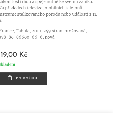
zákonitosti řádu a spěje nutně ke svému zániku.
Na příkladech televize, mobilních telefonů,
instrumentalizovaného porodu nebo událostí z 11.
9.
Hranice, Fabula, 2010, 259 stran, brožovaná,
978-80-86600-66-6, nová.
119,00
Kč
Skladem
DO KOŠÍKU