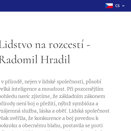
CS
Lidstvo na rozcestí -
Radomil Hradil
I v přírodě, nejen v lidské společnosti, působí
velká inteligence a moudrost. Při pozornějším
pohledu navíc zjistíme, že základním zákonem
přírody není boj o přežití, nýbrž symbióza a
vzájemná služba, láska a oběť. Lidská společnost
však uvěřila, že konkurence a boj povedou k
pokroku a obecnému blahu, postavila se proti