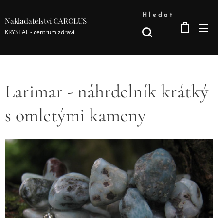
Hledat
Nakladatelství CAROLUS
KRYSTAL - centrum zdraví
Larimar - náhrdelník krátký
s omletými kameny