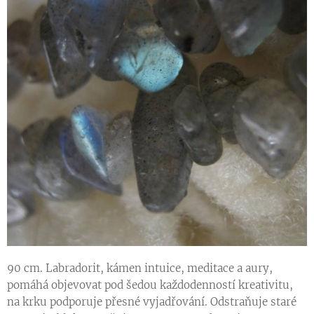
90 cm. Labradorit, kámen intuice, meditace a aury,
pomáhá objevovat pod šedou každodenností kreativitu,
na krku podporuje přesné vyjadřování. Odstraňuje staré