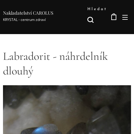
Hledat
Nakladatelství CAROLUS
KRYSTAL - centrum zdraví
Labradorit - náhrdelník
dlouhý