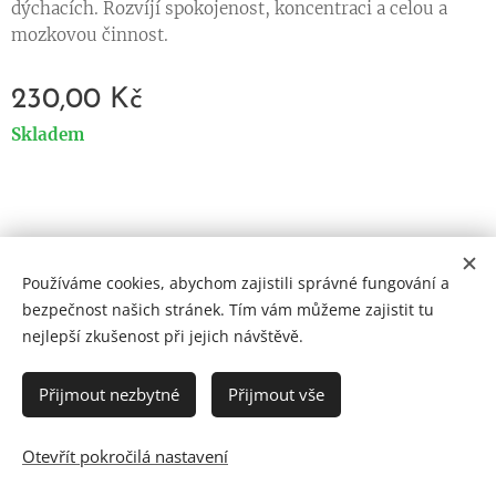
dýchacích. Rozvíjí spokojenost, koncentraci a celou a
mozkovou činnost.
230,00
Kč
Skladem
Používáme cookies, abychom zajistili správné fungování a
Cookies
bezpečnost našich stránek. Tím vám můžeme zajistit tu
nejlepší zkušenost při jejich návštěvě.
Jazyky
Čeština
English
Přijmout nezbytné
Přijmout vše
Otevřít pokročilá nastavení
DO KOŠÍKU