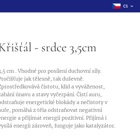
CS
Křišťál - srdce 3,5cm
3,5 cm . Vhodné pro posílení duchovní síly.
Pročišťuje jak tělesně, tak duševně.
Zprostředkovává čistotu, klid a vyváženost,
zahání únavu a stavy vyčerpání. Čistí auru,
odstraňuje energetické blokády a nečistoty v
auře, pomáhá z těla odstraňovat negativní
energie a přijímat energii pozitivní. Přijímá i
vysílá energii zároveň, funguje jako katalyzátor.