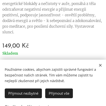
energetické blokády a nečistoty v auře, pomáhá z těla
odstraňovat negativní energie a přijímat energii
pozitivní, podporuje jasnozřivost - osvětlí problémy,
dodává energii a světlo - k sebepoznání a zdokonalování,
pro meditace, pro posílení duchovní síly. Vystavovat
slunci.
149,00
Kč
Skladem
Používáme cookies, abychom zajistili správné fungování a
Cookies
bezpečnost našich stránek. Tím vám můžeme zajistit tu
nejlepší zkušenost při jejich návštěvě.
Jazyky
Čeština
English
Přijmout nezbytné
Přijmout vše
DO KOŠÍKU