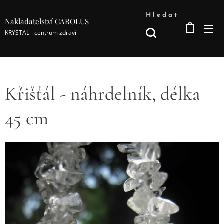
Hledat
Nakladatelství CAROLUS
KRYSTAL - centrum zdraví
Křišťál - náhrdelník, délka
45 cm