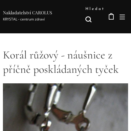
Hledat
Nakladatelství CAROLUS
KRYSTAL - centrum zdraví
Korál růžový - náušnice z
příčně poskládaných tyček