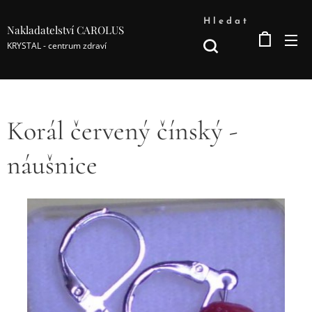
Hledat
Nakladatelství CAROLUS
KRYSTAL - centrum zdraví
Korál červený čínský -
náušnice