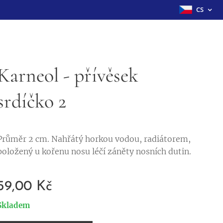
CS
Karneol - přívěsek
srdíčko 2
Průměr 2 cm. Nahřátý horkou vodou, radiátorem,
položený u kořenu nosu léčí záněty nosních dutin.
59,00
Kč
Skladem