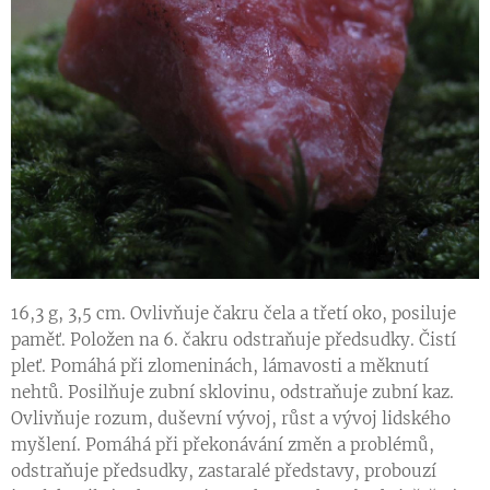
16,3 g, 3,5 cm. Ovlivňuje čakru čela a třetí oko, posiluje
paměť. Položen na 6. čakru odstraňuje předsudky. Čistí
pleť. Pomáhá při zlomeninách, lámavosti a měknutí
nehtů. Posilňuje zubní sklovinu, odstraňuje zubní kaz.
Ovlivňuje rozum, duševní vývoj, růst a vývoj lidského
myšlení. Pomáhá při překonávání změn a problémů,
odstraňuje předsudky, zastaralé představy, probouzí