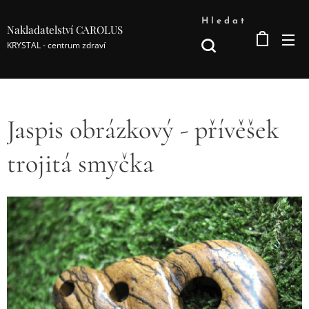
Hledat
Nakladatelství CAROLUS
KRYSTAL - centrum zdraví
Jaspis obrázkový - přívěšek
trojitá smyčka