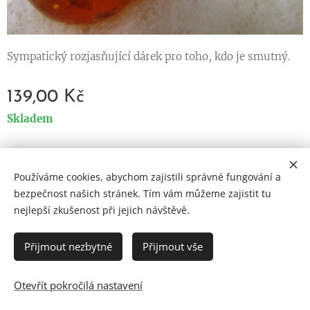
Sympatický rozjasňující dárek pro toho, kdo je smutný.
139,00
Kč
Skladem
Používáme cookies, abychom zajistili správné fungování a
Cookies
bezpečnost našich stránek. Tím vám můžeme zajistit tu
nejlepší zkušenost při jejich návštěvě.
Jazyky
Čeština
English
Přijmout nezbytné
Přijmout vše
Otevřít pokročilá nastavení
DO KOŠÍKU