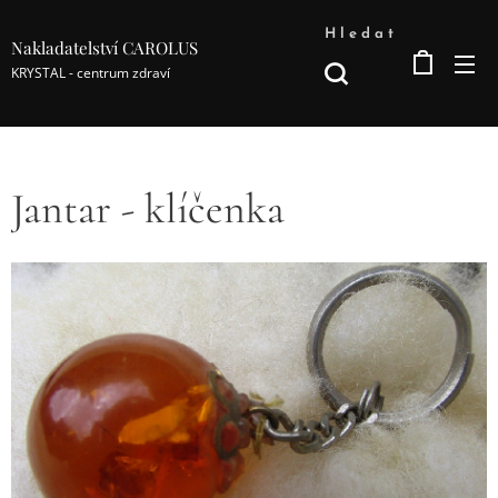
Hledat
Nakladatelství CAROLUS
KRYSTAL - centrum zdraví
Jantar - klíčenka