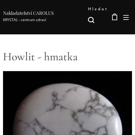
Hledat
Nakladatelství CAROLUS
KRYSTAL - centrum zdraví
Howlit - hmatka