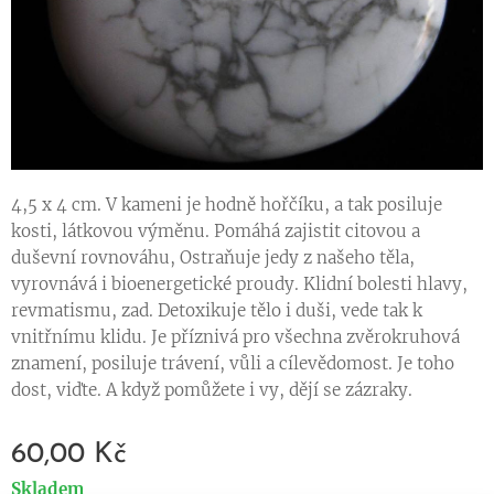
4,5 x 4 cm. V kameni je hodně hořčíku, a tak posiluje
kosti, látkovou výměnu. Pomáhá zajistit citovou a
duševní rovnováhu, Ostraňuje jedy z našeho těla,
vyrovnává i bioenergetické proudy. Klidní bolesti hlavy,
revmatismu, zad. Detoxikuje tělo i duši, vede tak k
vnitřnímu klidu. Je příznivá pro všechna zvěrokruhová
znamení, posiluje trávení, vůli a cílevědomost. Je toho
dost, viďte. A když pomůžete i vy, dějí se zázraky.
60,00
Kč
Skladem