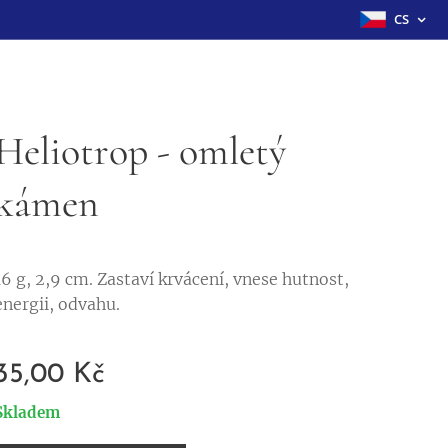
CS
Heliotrop - omletý
kámen
16 g, 2,9 cm. Zastaví krvácení, vnese hutnost,
energii, odvahu.
35,00
Kč
Skladem