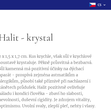
CS
Halit - krystal
2 x 1,5 x 1,7 cm. Kus krychle, však sůl v krychlové
soustavě krystaluje. Pěkně průsvitná a bezbarvá.
Sůl kamenná má pozitivní účinky na dýchací
aparát - prospívá zejména astmatikům a
alergikům, působí také příznivě při nachlazení i
zánětech průdušek. Halit pozitivně ovlivňuje
náladu i kondici člověka - zbaví ho slabosti,
nevolnosti, duševní rigidity. Je zdrojem vitality,
optimismu. Uvolní svaly, zlepší pleť, nehty i vlasy.