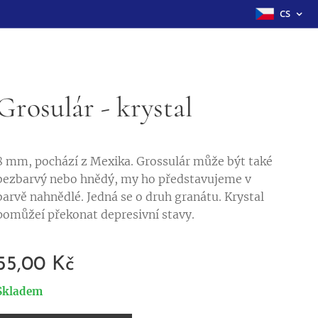
CS
Grosulár - krystal
8 mm, pochází z Mexika. Grossulár může být také
bezbarvý nebo hnědý, my ho představujeme v
barvě nahnědlé. Jedná se o druh granátu. Krystal
pomůžeí překonat depresivní stavy.
55,00
Kč
Skladem