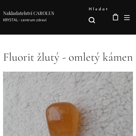
Hledat
Nakladatelství CAROLUS
KRYSTAL - centrum zdraví
Fluorit žlutý - omletý kámen