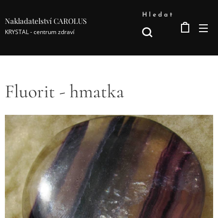
Hledat
Nakladatelství CAROLUS
KRYSTAL - centrum zdraví
Fluorit - hmatka