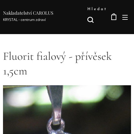
Hledat
Nakladatelství CAROLUS
KRYSTAL - centrum zdraví
Fluorit fialový - přívěsek
1,5cm