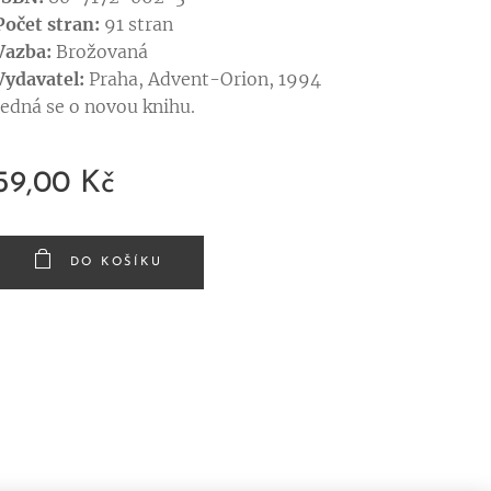
Počet stran:
91 stran
Vazba:
Brožovaná
Vydavatel:
Praha, Advent-Orion, 1994
Jedná se o novou knihu.
59,00
Kč
DO KOŠÍKU