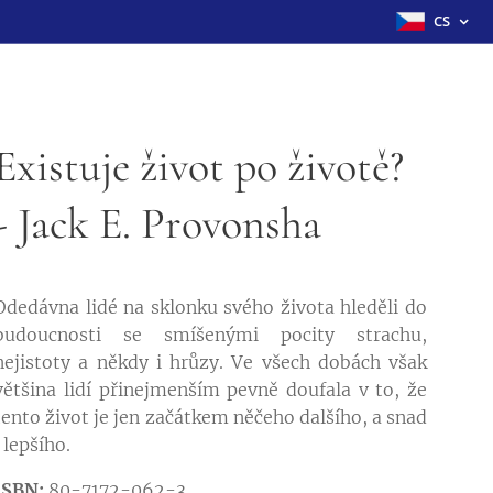
CS
Existuje život po životě?
- Jack E. Provonsha
Odedávna lidé na sklonku svého života hleděli do
budoucnosti se smíšenými pocity strachu,
nejistoty a někdy i hrůzy. Ve všech dobách však
většina lidí přinejmenším pevně doufala v to, že
tento život je jen začátkem něčeho dalšího, a snad
i lepšího.
ISBN:
80-7172-062-3