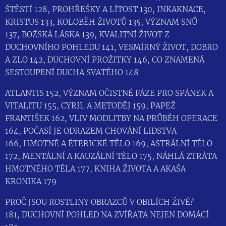
ŠTĚSTÍ 128, PROHŘEŠKY A LÍTOST 130, INKAKNACE,
KRISTUS 133, KOLOBĚH ŽIVOTŮ 135, VÝZNAM SNŮ
137, BOŽSKÁ LÁSKA 139, KVALITNÍ ŽIVOT Z
DUCHOVNÍHO POHLEDU 141, VESMÍRNÝ ŽIVOT, DOBRO
A ZLO 142, DUCHOVNÍ PROŽITKY 146, CO ZNAMENÁ
SESTOUPENÍ DUCHA SVATÉHO 148
ATLANTIS 152, VÝZNAM OČISTNÉ FÁZE PRO SPÁNEK A
VITALITU 155, CYRIL A METODĚJ 159, PAPEŽ
FRANTIŠEK 162, VLIV MODLITBY NA PRŮBĚH OPERACE
164, POČASÍ JE ODRAZEM CHOVÁNÍ LIDSTVA
166, HMOTNÉ A ÉTERICKÉ TĚLO 169, ASTRÁLNÍ TĚLO
172, MENTÁLNÍ A KAUZÁLNÍ TÈLO 175, NÁHLÁ ZTRÁTA
HMOTNÉHO TĚLA 177, KNIHA ŽIVOTA A AKAŠA
KRONIKA 179
PROČ JSOU ROSTLINY OBRAZCŮ V OBILÍCH ŽIVÉ?
181, DUCHOVNÍ POHLED NA ZVÍŘATA NEJEN DOMÁCÍ