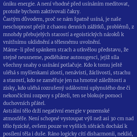
úniku energie. A není vhodné před usínáním meditovat,
protože bychom zaktivovali čakry.
Častým důvodem, proč se nám špatně usíná, je naše
neschopnost přejít z chaosu denních zážitků, problémů, z
mnohdy přebujelých starostí a egoistických nároků k
vnitřnímu uklidnění a tělesnému uvolnění.
Máme-li před spánkem strach a utkvělou představu, že
stejně neusneme, podléháme autosugesci, jejíž síla
všechny snahy o usínání potlačuje. Kdo k tomu ještě
uléhá s myšlenkami zlosti, nenávisti, žárlivosti, strachu
a starostí, kdo se zaměřuje jen na hmotné záležitosti a
zisky, kdo uléhá rozrušený událostmi uplynulého dne či
nekončícími rozpory s přáteli, ten se blokuje pomoci
duchovních přátel.
Astrální tělo drží negativní energie v pozemské
atmosféře. Není schopné vystoupat výš než asi 30 cm nad
tělo fyzické, ovšem pouze ve vyšších sférách dochází k
posílení těla i duše. Ráno logicky cítí disharmonii, neklid,