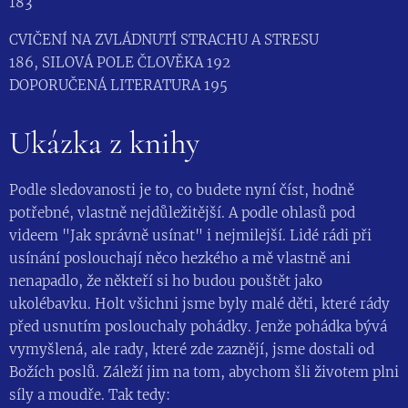
183
CVIČENÍ NA ZVLÁDNUTÍ STRACHU A STRESU
186, SILOVÁ POLE ČLOVĚKA 192
DOPORUČENÁ LITERATURA 195
Ukázka z knihy
Podle sledovanosti je to, co budete nyní číst, hodně
potřebné, vlastně nejdůležitější. A podle ohlasů pod
videem "Jak správně usínat" i nejmilejší. Lidé rádi při
usínání poslouchají něco hezkého a mě vlastně ani
nenapadlo, že někteří si ho budou pouštět jako
ukolébavku. Holt všichni jsme byly malé děti, které rády
před usnutím poslouchaly pohádky. Jenže pohádka bývá
vymyšlená, ale rady, které zde zaznějí, jsme dostali od
Božích poslů. Záleží jim na tom, abychom šli životem plni
síly a moudře. Tak tedy: