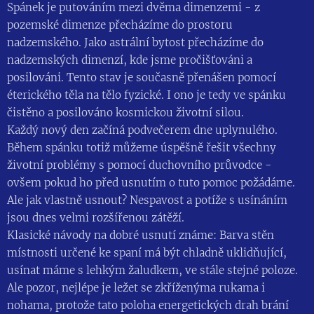
Spánek je putováním mezi dvěma dimenzemi - z
pozemské dimenze přecházíme do prostoru
nadzemského. Jako astrální bytost přecházíme do
nadzemských dimenzí, kde jsme pročišťováni a
posilováni. Tento stav je současně přenášen pomocí
éterického těla na tělo fyzické. I ono je tedy ve spánku
čistěno a posilováno kosmickou životní silou.
Každý nový den začíná podvečerem dne uplynulého.
Během spánku totiž můžeme úspěšně řešit všechny
životní problémy s pomocí duchovního průvodce -
ovšem pokud ho před usnutím o tuto pomoc požádáme.
Ale jak vlastně usnout? Nespavost a potíže s usínáním
jsou dnes velmi rozšířenou zátěží.
Klasické návody na dobré usnutí známe: Barva stěn
místnosti určené ke spaní má být chladně uklidňující,
usínat máme s lehkým žaludkem, ve stále stejné poloze.
Ale pozor, nejlépe je ležet se zkříženýma rukama i
nohama, protože tato poloha energetických drah brání