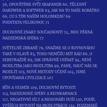
56, OPOUŠTÍME SVŮJ SKAFANDR 60, TĚLESNÝ
HARDWER A SOFTWER 63, JAK NA TO NAŠE ROBÁTKO
66, CO S TÍM NAŠÍM HOLOMKEM? 69
PODSTATA VELIKONOC 71
DUCHOVNÍ ZNAKY SOUČASNOSTI 74, MOC PĚKNÁ
NADZEMSKÁ SFÉRA 77
SVĚTELNÉ ZBRANĚ 79, SNAŽME SE O ROVNOVÁHU
TAKÉ V HLAVĚ 83, TOHO NEMŮŽU MÍT RÁD 86, O
SEBEVRAŽDĚ 89, JAK SPRÁVNĚ USÍNAT 94, NENÍ
MODLITBA JAKO MODLITBA 99, PANE, NAUČ NÁS SE
MODLIT 103, NOVÉ METODY UČENÍ 104, JSME
UPOVÍDANÁ CIVILIZACE 107
BŮH A VESMÍR 109, DUCHOVNÍ BYTOSTI
113, NADZEMSKÉ SFÉRY A REINKARNACE
117, NEGATIVNÍ SÍLY A MISIONÁŘI DUŠÍ 120, PODÍL
VYŠŠÍCH BYTOSTÍ NA MODLITBÁCH 124, POZEMSKÉ