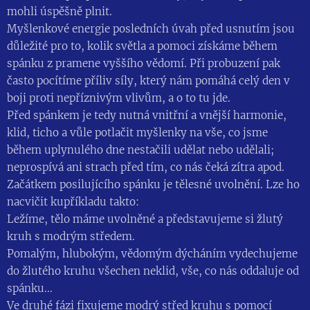
mohli úspěšně plnit.
Myšlenkové energie posledních úvah před usnutím jsou
důležité pro to, kolik světla a pomoci získáme během
spánku z pramene vyššího vědomí. Při probuzení pak
často pocítíme příliv síly, který nám pomáhá celý den v
boji proti nepříznivým vlivům, a o to tu jde.
Před spánkem je tedy nutná vnitřní a vnější harmonie,
klid, ticho a vůle potlačit myšlenky na vše, co jsme
během uplynulého dne nestačili udělat nebo udělali;
neprospívá ani strach před tím, co nás čeká zítra apod.
Začátkem posilujícího spánku je tělesné uvolnění. Lze ho
nacvičit kupříkladu takto:
Ležíme, tělo máme uvolněné a představujeme si žlutý
kruh s modrým středem.
Pomalým, hlubokým, vědomým dýcháním vydechujeme
do žlutého kruhu všechen neklid, vše, co nás oddaluje od
spánku...
Ve druhé fázi fixujeme modrý střed kruhu s pomocí