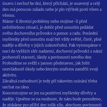
únavu i nechuť ke dni, který přichází, je unavený a celý
den má ponurou náladu nebo je pln výčitek proti všem a
všemu.
Máme-li životní problémy nebo stojíme-li před
neřešitelnou situací, je dobře před usnutím požádat
svého duchovního průvodce o pomoc a radu. Poslední
myšlenky před usnutím mají být vždy světlé, čisté, plné
naděje a důvěry v jejich uskutečnění. Pak vystoupáme v
noci do vyšších sfér nadzemí, duchovní průvodci s námi
prohovoří starosti, úkoly a povinnosti nového dne.
Probudíme se svěží s jasnou představou, jak řešit
nezvládnuté úkoly nebo kterým směrem zaměřit svoji
aktivitu.
Závažná rozhodnutí je tedy při takovém usínání třeba
nechat na ráno.
Koncentrujme se jen na pozitivní myšlenky důvěry a
naděje. Upněme se na možnost, že nám bude pomoženo,
že získáme pro příští den tolik síly, abychom povinnosti