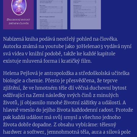
Nabízená kniha podává neotřelý pohled na člověka.
Autorka známá na youtube jako 30Helena03 vydává nyní
svá videa v knižní podobě, takže ke každé kapitole
existuje mluvená forma i kratičký film.
Helena Pejšová je antropoložka a středoškolská učitelka
biologie a chemie. Přesto je přesvědčena, že teprve
zjištění, že ve hmotném těle dlí věčná duchovní bytost
odžívající na Zemi následky svých činů z minulých
životů, jí objasnilo mnohé životní zážitky a události. A
hlavně vneslo do jejího života každodenní radost. Protože
pak každá událost má svůj smysl a všechno jednoho
života dobře dopadne. Z obsahu vybíráme: tělesný
hardwer a softwer, jemnohmotná těla, aura a silová pole