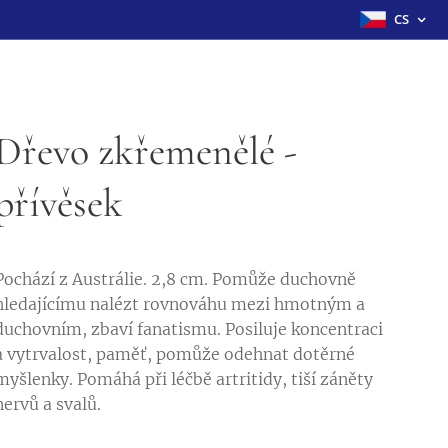
CS
Dřevo zkřemenělé -
přívěsek
Pochází z Austrálie. 2,8 cm. Pomůže duchovně
hledajícímu nalézt rovnováhu mezi hmotným a
duchovním, zbaví fanatismu. Posiluje koncentraci
a vytrvalost, paměť, pomůže odehnat dotěrné
myšlenky. Pomáhá při léčbě artritidy, tiší záněty
nervů a svalů.