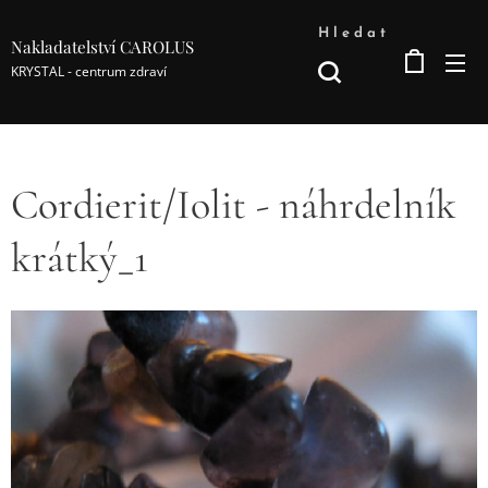
Hledat
Nakladatelství CAROLUS
KRYSTAL - centrum zdraví
Cordierit/Iolit - náhrdelník
krátký_1